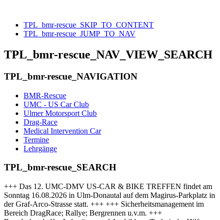
TPL_bmr-rescue_SKIP_TO_CONTENT
TPL_bmr-rescue_JUMP_TO_NAV
TPL_bmr-rescue_NAV_VIEW_SEARCH
TPL_bmr-rescue_NAVIGATION
BMR-Rescue
UMC - US Car Club
Ulmer Motorsport Club
Drag-Race
Medical Intervention Car
Termine
Lehrgänge
TPL_bmr-rescue_SEARCH
+++ Das 12. UMC-DMV US-CAR & BIKE TREFFEN findet am
Sonntag 16.08.2026 in Ulm-Donautal auf dem Magirus-Parkplatz in
der Graf-Arco-Strasse statt. +++ +++ Sicherheitsmanagement im
Bereich DragRace; Rallye; Bergrennen u.v.m. +++