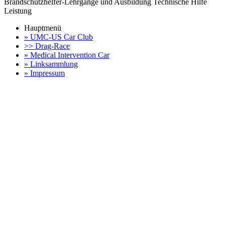
Brandschutzhelfer-Lehrgänge und Ausbildung Technische Hilfe
Leistung
Hauptmenü
» UMC-US Car Club
>> Drag-Race
» Medical Intervention Car
» Linksammlung
» Impressum